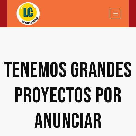
Saltar
Saltar
al
al
contenido
contenido
TENEMOS GRANDES
PROYECTOS POR
ANUNCIAR